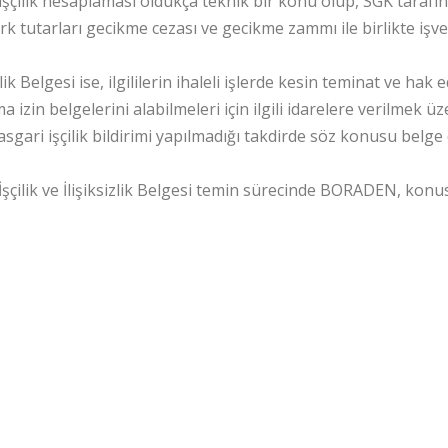
işçilik hesaplaması oldukça teknik bir konu olup, SGK tarafınd
rk tutarları gecikme cezası ve gecikme zammı ile birlikte işver
zlik Belgesi ise, ilgililerin ihaleli işlerde kesin teminat ve hak
a izin belgelerini alabilmeleri için ilgili idarelere verilmek
 asgari işçilik bildirimi yapılmadığı takdirde söz konusu belge
İşçilik ve İlişiksizlik Belgesi temin sürecinde BORADEN, ko