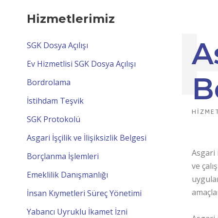
Hizmetlerimiz
As
SGK Dosya Açılışı
Ev Hizmetlisi SGK Dosya Açılışı
B
Bordrolama
İstihdam Teşvik
HIZME
SGK Protokolü
Asgari İşçilik ve İlişiksizlik Belgesi
Asgari 
Borçlanma İşlemleri
ve çalı
Emeklilik Danışmanlığı
uygulam
amaçlan
İnsan Kıymetleri Süreç Yönetimi
Yabancı Uyruklu İkamet İzni